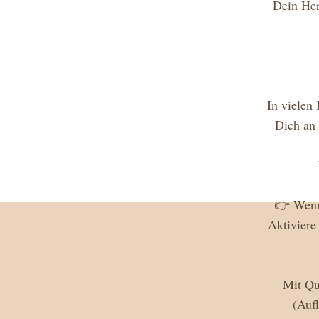
Dein Her
In vielen 
Dich an 
👉 Wenn 
Aktiviere
Mit Qua
(Aufl