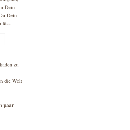
in Dein 
Du Dein 
 lässt.
kaden zu 
n die Welt 
 paar 