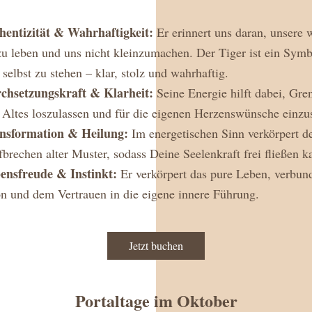
hentizität & Wahrhaftigkeit: 
Er erinnert uns daran, unsere 
u leben und uns nicht kleinzumachen. Der Tiger ist ein Symbo
 selbst zu stehen – klar, stolz und wahrhaftig.
chsetzungskraft & Klarheit:
 Seine Energie hilft dabei, Gre
, Altes loszulassen und für die eigenen Herzenswünsche einzu
nsformation & Heilung:
 Im energetischen Sinn verkörpert de
brechen alter Muster, sodass Deine Seelenkraft frei fließen k
ensfreude & Instinkt:
 Er verkörpert das pure Leben, verbund
ion und dem Vertrauen in die eigene innere Führung.
Jetzt buchen
Portaltage im Oktober