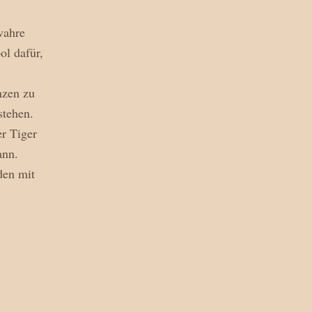
wahre 
l dafür, 
nzen zu 
stehen.
r Tiger 
ann.
en mit 