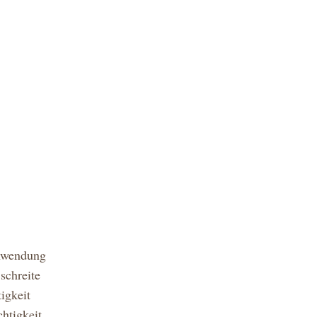
nwendung 
chreite 
gkeit 
tigkeit, 