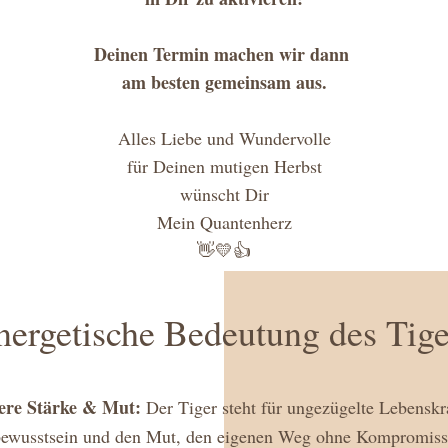
Deinen Termin machen wir dann 
am besten gemeinsam aus.
Alles Liebe und Wundervolle
für Deinen mutigen Herbst
wünscht Dir
Mein Quantenherz
👋💛👍
nergetische Bedeutung des Tige
ere Stärke & Mut:
 Der Tiger steht für ungezügelte Lebenskra
bewusstsein und den Mut, den eigenen Weg ohne Kompromisse