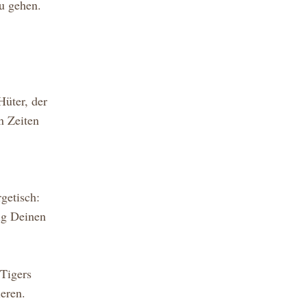
u gehen. 
üter, der 
 Zeiten 
.
etisch: 
g Deinen 
Tigers 
ieren.